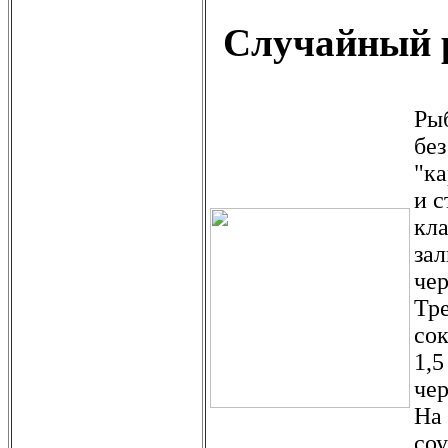
Случайный р
Рыб
без
"ка
и с
кла
за
чер
Тре
сок
1,5
чер
На
со