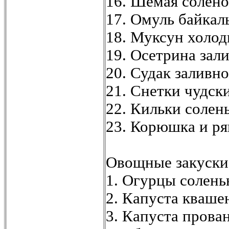
16. Шемая солено
17. Омуль байкал
18. Муксун холод
19. Осетрина зали
20. Судак заливно
21. Снетки чудски
22. Кильки солен
23. Корюшка и р
Овощные закуски
1. Огурцы солень
2. Капуста кваше
3. Капуста прован