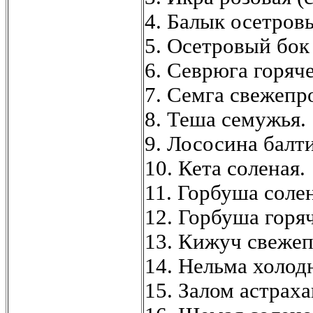
4. Балык осетров
5. Осетровый бок
6. Севрюга горяч
7. Семга свежепр
8. Теша семужья.
9. Лососина балт
10. Кета соленая.
11. Горбуша солен
12. Горбуша горя
13. Кижуч свеже
14. Нельма холодн
15. Залом астрах