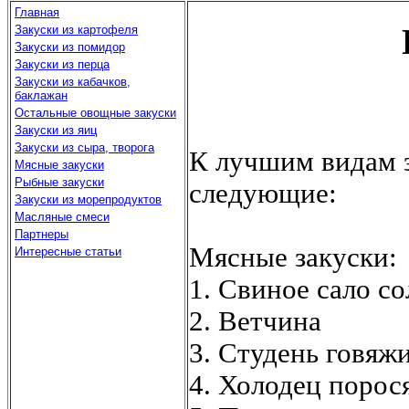
Главная
Закуски из картофеля
Закуски из помидор
Закуски из перца
Закуски из кабачков,
баклажан
Остальные овощные закуски
Закуски из яиц
Закуски из сыра, творога
К лучшим видам з
Мясные закуски
Рыбные закуски
следующие:
Закуски из морепродуктов
Масляные смеси
Партнеры
Мясные закуски:
Интересные статьи
1. Свиное сало со
2. Ветчина
3. Студень говяж
4. Холодец порос